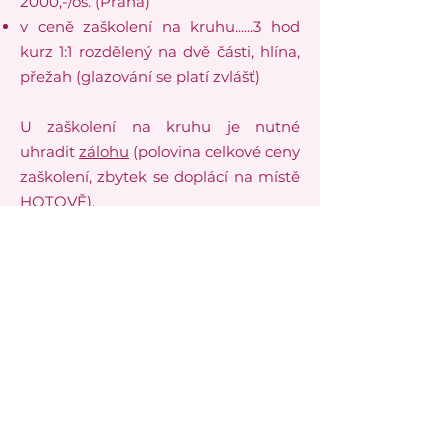
2000,-/os. (Praha)
v ceně zaškolení na kruhu......3 hod
kurz 1:1 rozdělený na dvě části, hlína,
přežah (glazování se platí zvlášť)
U zaškolení na kruhu je nutné
uhradit
zálohu
(polovina celkové ceny
zaškolení, zbytek se doplácí na místě
HOTOVĚ).
Pokud svou účast zrušíte minimálně
48 hodin před začátkem, zálohu vám
vrátíme. Při pozdějším zrušení záloha
propadá v plné výši
.
Pokud máte dárkový poukaz a na
zaškolení nedorazíte bez včasného
zrušení (48 hodin před začátkem),
propadá polovina hodnoty poukazu.​