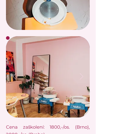
​Cena zaškolení: 1800,-/os. (Brno),